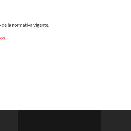
 de la normativa vigente.
uos
.